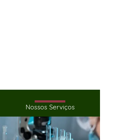
ENOLAB - empresa especializada
em viticultura e enologia aplicada -
conta com um laboratório de
análises físico-químicas e
microbiológicas de uvas, mostos,
vinhos e espumantes. Em conjunto,
conseguimos obter o que de
melhor o terroir nos oferece.
Nossos Serviços