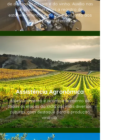
de derivados da uva e do vinho. Auxílio nas
atividades inerentes a registro de
estabelecimentos e de produtos junto aos
órgãos competentes.
Assistência Agronômica
Assessoramento e acompanhamento de
todas as etapas do ciclo das mais diversas
culturas, com destaque para a produção
vinícola.