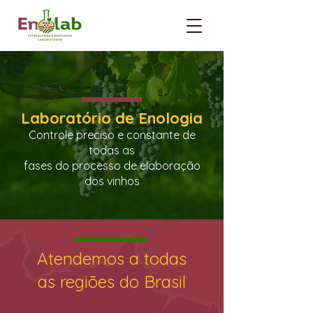
Laboratório de Enologia
Controle preciso e co
nstante de
todas as
fases do processo de ela
boração
dos
vinhos
Atendemos a todas
as regiões do Brasil