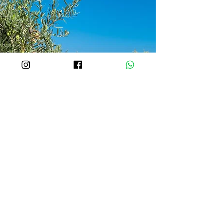
Projetos Diversos
Projetos que incluem avaliações de áreas
ou propriedades, estudo de características
de solo e clima, implantação de vinhedos e
outras culturas, avaliação da viabilidade do
projeto, estimativa de payback, entre
outros. Nos consulte para mais
informações.
Entre em contato