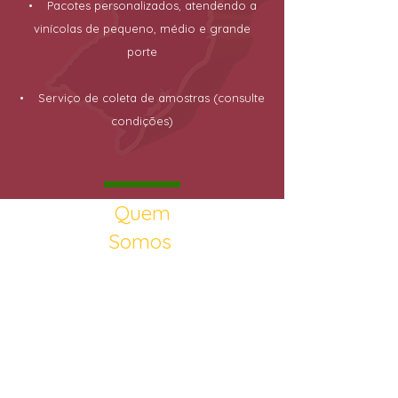
• Pacotes personalizados, atendendo a
vinícolas de pequeno, médio e grande
porte
• Serviço de coleta de amostras (consulte
condições)
Quem
Somos
Bem-vindos ao Enolab
Um bom vinho nasce dos vinhedos
bem manejados pela mão do
homem, da aplicação da ciência e
técnica e do uso de tecnologias
disponíveis. Neste sentido, o